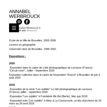
ANNABEL
WERBROUCK
CV
Annabel Werbrouck ©
Built with
Berta.me
Formation :
Formation en Photographie
Ecole de la Ville de Bruxelles, 2003-2006
Licence en géographie
Université Libre de Bruxelles, 1996-2001.
Expositions :
2020
-Exposition dans le cadre de L'été photographique de Lectoure (France) :
"Circuit court", Juillet - Septembre 2020
Exposition collective dans le cadre de l'exposition "Exi(s)t" à Bruxelles de juin à
août 2020
2018
-Exposition de la série "Les oubliés" à L'été photographique de Lectoure
(France), juillet - septembre 2018
-Exposition "Les oubliés" à Fotofabrik Bln Bxl (Berlin), Mai -juin 2018
-Exposition solo "Les oubliés" à Metz à La Conserverie, un lieu d'archives du 16
mars au 28 avril 2018