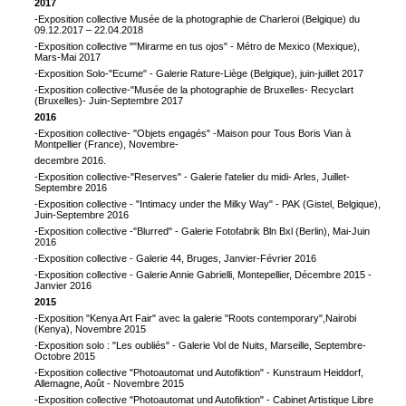
2017
-Exposition collective Musée de la photographie de Charleroi (Belgique) du
09.12.2017 – 22.04.2018
-Exposition collective ""Mirarme en tus ojos" - Métro de Mexico (Mexique),
Mars-Mai 2017
-Exposition Solo-"Ecume" - Galerie Rature-Liège (Belgique), juin-juillet 2017
-Exposition collective-"Musée de la photographie de Bruxelles- Recyclart
(Bruxelles)- Juin-Septembre 2017
2016
-Exposition collective- "Objets engagés" -Maison pour Tous Boris Vian à
Montpellier (France), Novembre-
decembre 2016.
-Exposition collective-"Reserves" - Galerie l'atelier du midi- Arles, Juillet-
Septembre 2016
-Exposition collective - "Intimacy under the Milky Way" - PAK (Gistel, Belgique),
Juin-Septembre 2016
-Exposition collective -"Blurred" - Galerie Fotofabrik Bln Bxl (Berlin), Mai-Juin
2016
-Exposition collective - Galerie 44, Bruges, Janvier-Février 2016
-Exposition collective - Galerie Annie Gabrielli, Montepellier, Décembre 2015 -
Janvier 2016
2015
-Exposition "Kenya Art Fair" avec la galerie "Roots contemporary",Nairobi
(Kenya), Novembre 2015
-Exposition solo : "Les oubliés" - Galerie Vol de Nuits, Marseille, Septembre-
Octobre 2015
-Exposition collective "Photoautomat und Autofiktion" - Kunstraum Heiddorf,
Allemagne, Août - Novembre 2015
-Exposition collective "Photoautomat und Autofiktion" - Cabinet Artistique Libre