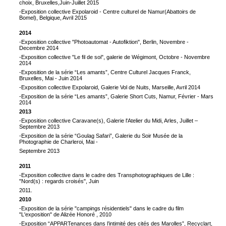
choix, Bruxelles,Juin-Juillet 2015
-Exposition collective Expolaroid - Centre culturel de Namur(Abattoirs de
Bomel), Belgique, Avril 2015
2014
-Exposition collective "Photoautomat - Autofiktion", Berlin, Novembre -
Decembre 2014
-Exposition collective "Le fil de soi", galerie de Wégimont, Octobre - Novembre
2014
-Exposition de la série “Les amants”, Centre Culturel Jacques Franck,
Bruxelles, Mai - Juin 2014
-Exposition collective Expolaroid, Galerie Vol de Nuits, Marseille, Avril 2014
-Exposition de la série “Les amants”, Galerie Short Cuts, Namur, Février - Mars
2014
2013
-Exposition collective Caravane(s), Galerie l'Atelier du Midi, Arles, Juillet –
Septembre 2013
-Exposition de la série “Goulag Safari”, Galerie du Soir Musée de la
Photographie de Charleroi, Mai -
Septembre 2013
2011
-Exposition collective dans le cadre des Transphotographiques de Lille :
"Nord(s) : regards croisés", Juin
2011.
2010
-Exposition de la série "campings résidentiels" dans le cadre du film
"L'exposition" de Alizée Honoré , 2010
-Exposition “APPARTenances dans l’intimité des cités des Marolles”, Recyclart,