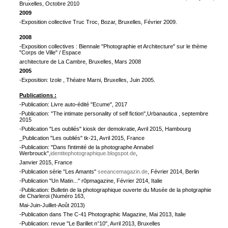
Bruxelles, Octobre 2010
2009
-Exposition collective Truc Troc, Bozar, Bruxelles, Février 2009.
2008
-Exposition collectives : Biennale "Photographie et Architecture" sur le thème
"Corps de Ville" / Espace
architecture de La Cambre, Bruxelles, Mars 2008
2005
-Exposition: Izole , Théatre Marni, Bruxelles, Juin 2005.
Publications :
-Publication: Livre auto-édité "Ecume", 2017
-Publication: "The intimate personality of self fiction",Urbanautica , septembre
2015
-Publication "Les oubliés" kiosk der demokratie, Avril 2015, Hambourg
_Publication "Les oubliés" tk-21, Avril 2015, France
-Publication: "Dans l'intimité de la photographe Annabel
Werbrouck",
identitephotographique.blogspot.de
,
Janvier 2015, France
-Publication série "Les Amants"
seeancemagazin.de
, Février 2014, Berlin
-Publication "Un Matin..." r0pmagazine, Février 2014, Italie
-Publication: Bulletin de la photographique ouverte du Musée de la photgraphie
de Charleroi (Numéro 163,
Mai-Juin-Juillet-Août 2013)
-Publication dans The C-41 Photographic Magazine, Mai 2013, Italie
-Publication: revue "Le Barillet n°10", Avril 2013, Bruxelles